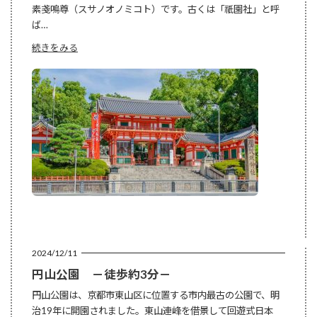
素戔嗚尊（スサノオノミコト）です。古くは「祇園社」と呼
ば…
:
続きをみる
八
坂
神
社
－
徒
歩
約
4
分
－
2024/12/11
円山公園 －徒歩約3分－
円山公園は、京都市東山区に位置する市内最古の公園で、明
治19年に開園されました。東山連峰を借景して回遊式日本