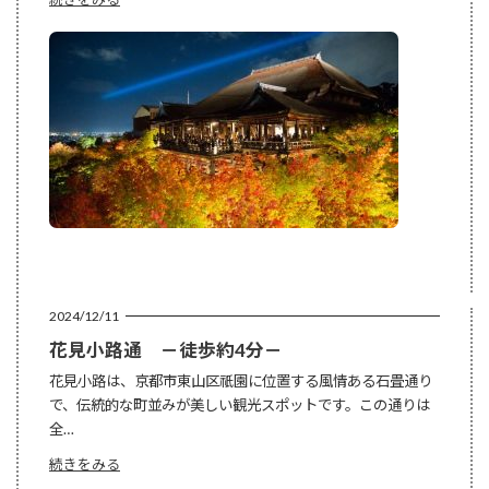
清
水
寺
－
徒
歩
約
20
分
－
2024/12/11
花見小路通 －徒歩約4分－
花見小路は、京都市東山区祇園に位置する風情ある石畳通り
で、伝統的な町並みが美しい観光スポットです。この通りは
全…
:
続きをみる
花