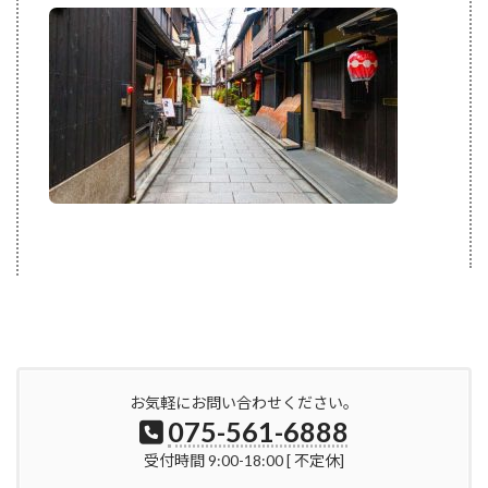
見
小
路
通
－
徒
歩
約
4
分
－
お気軽にお問い合わせください。
075-561-6888
受付時間 9:00-18:00 [ 不定休]