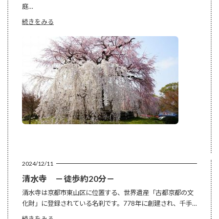
庭…
:
続きをみる
円
山
公
園
－
徒
歩
約
3
分
－
2024/12/11
清水寺 －徒歩約20分－
清水寺は京都市東山区に位置する、世界遺産「古都京都の文
化財」に登録されている名刹です。778年に創建され、千手…
:
続きをみる